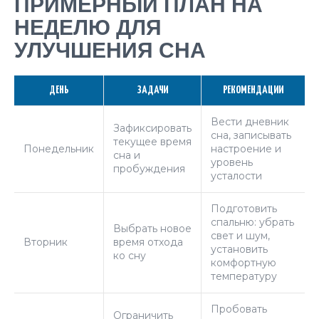
ПРИМЕРНЫЙ ПЛАН НА
НЕДЕЛЮ ДЛЯ
УЛУЧШЕНИЯ СНА
ДЕНЬ
ЗАДАЧИ
РЕКОМЕНДАЦИИ
Вести дневник
Зафиксировать
сна, записывать
текущее время
Понедельник
настроение и
сна и
уровень
пробуждения
усталости
Подготовить
спальню: убрать
Выбрать новое
свет и шум,
Вторник
время отхода
установить
ко сну
комфортную
температуру
Пробовать
Ограничить