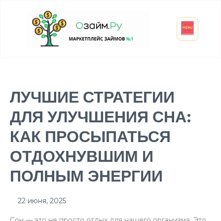
Взять микрозайм
Займ студенту
Инвестиции и вклады
Оформить ОСАГО
ЛУЧШИЕ СТРАТЕГИИ
ДЛЯ УЛУЧШЕНИЯ СНА:
КАК ПРОСЫПАТЬСЯ
ОТДОХНУВШИМ И
ПОЛНЫМ ЭНЕРГИИ
22 июня, 2025
Сон — это не просто отдых для нашего организма. Это