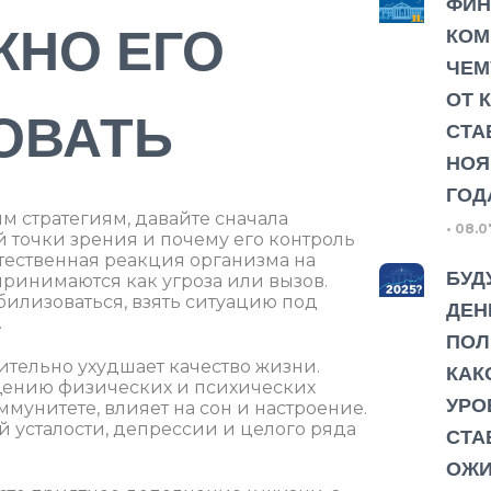
ФИ
ЖНО ЕГО
КОМ
ЧЕМ
ОТ 
ОВАТЬ
СТА
НОЯ
ГОД
м стратегиям, давайте сначала
08.0
ой точки зрения и почему его контроль
тественная реакция организма на
БУД
ринимаются как угроза или вызов.
билизоваться, взять ситуацию под
ДЕН
.
ПОЛ
тельно ухудшает качество жизни.
КАК
щению физических и психических
УРО
ммунитете, влияет на сон и настроение.
 усталости, депрессии и целого ряда
СТА
ОЖИ