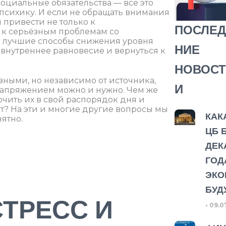
социальные обязательства — все это
психику. И если не обращать внимания
н привести не только к
ПОСЛЕД
 к серьёзным проблемам со
ём лучшие способы снижения уровня
НИЕ
и внутреннее равновесие и вернуться к
НОВОСТ
зными, но независимо от источника,
И
 напряжением можно и нужно. Чем же
чить их в свой распорядок дня и
ат? На эти и многие другие вопросы мы
КАК
ятно.
ЦБ 
ДЕК
ГОД
ЭКО
БУД
СТРЕСС И
09.0