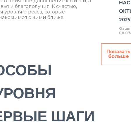
осто приятное дополнение к жизни, а
НАС
ья и благополучия. К счастью,
ОКТ
 уровня стресса, которые
знакомимся с ними ближе.
202
Ozaim
08.07
Показать
больше
ОСОБЫ
УРОВНЯ
ЕРВЫЕ ШАГИ