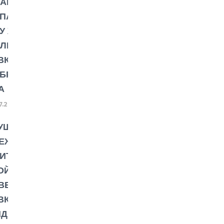
НАНСОВЫЙ
ПАС:
У ЖДАТЬ
КЛЮЧЕВОЙ
ВКИ ЦБ В
БРЕ 2025
А
7.2025
УЩЕЕ
ЕЖНОЙ
ИТИКИ:
ОЙ
ВЕНЬ
ВКИ ЦБ
ДАЕТ