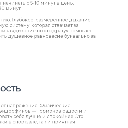
ачинать с 5-10 минут в день,
30 минут.
нию. Глубокое, размеренное дыхание
ю систему, которая отвечает за
ника «дыхание по квадрату» помогает
ить душевное равновесие буквально за
НОСТЬ
о от напряжения. Физические
 эндорфинов — гормонов радости и
овать себя лучше и спокойнее. Это
ки в спортзале, так и приятная