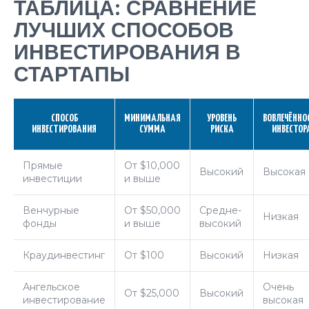
ТАБЛИЦА: СРАВНЕНИЕ
ЛУЧШИХ СПОСОБОВ
ИНВЕСТИРОВАНИЯ В
СТАРТАПЫ
СПОСОБ
МИНИМАЛЬНАЯ
УРОВЕНЬ
ВОВЛЕЧЁННО
ИНВЕСТИРОВАНИЯ
СУММА
РИСКА
ИНВЕСТОР
Прямые
От $10,000
Высокий
Высокая
инвестиции
и выше
Венчурные
От $50,000
Средне-
Низкая
фонды
и выше
высокий
Краудинвестинг
От $100
Высокий
Низкая
Ангельское
Очень
От $25,000
Высокий
инвестирование
высокая