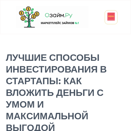
Взять микрозайм
Займ студенту
Инвестиции и вклады
Оформить ОСАГО
ЛУЧШИЕ СПОСОБЫ
ИНВЕСТИРОВАНИЯ В
СТАРТАПЫ: КАК
ВЛОЖИТЬ ДЕНЬГИ С
УМОМ И
МАКСИМАЛЬНОЙ
ВЫГОДОЙ