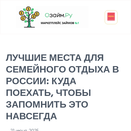
Взять микрозайм
Займ студенту
Инвестиции и вклады
Оформить ОСАГО
ЛУЧШИЕ МЕСТА ДЛЯ
СЕМЕЙНОГО ОТДЫХА В
РОССИИ: КУДА
ПОЕХАТЬ, ЧТОБЫ
ЗАПОМНИТЬ ЭТО
НАВСЕГДА
21 июня, 2025