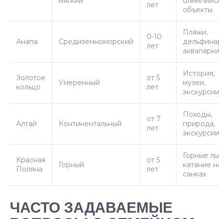
мягкий
олимпийс
лет
объекты
Пляжи,
0-10
Анапа
Средиземноморский
дельфина
лет
аквапарк
История,
Золотое
от 5
Умеренный
музеи,
кольцо
лет
экскурси
Походы,
от 7
Алтай
Континентальный
природа,
лет
экскурси
Горные лы
Красная
от 5
Горный
катание н
Поляна
лет
санках
ЧАСТО ЗАДАВАЕМЫЕ