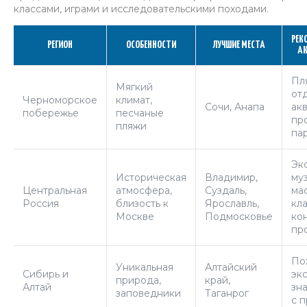
классами, играми и исследовательскими походами.
РЕК
РЕГИОН
ОСОБЕННОСТИ
ЛУЧШИЕ МЕСТА
А
Пл
Мягкий
отд
Черноморское
климат,
Сочи, Анапа
ак
побережье
песчаные
пр
пляжи
па
Эк
Историческая
Владимир,
муз
Центральная
атмосфера,
Суздаль,
ма
Россия
близость к
Ярославль,
кла
Москве
Подмосковье
ко
пр
По
Уникальная
Алтайский
Сибирь и
эк
природа,
край,
Алтай
зн
заповедники
Таганрог
с 