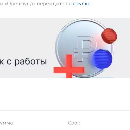
ии «Оренфунд» перейдите по
ссылке
.
умма
Срок