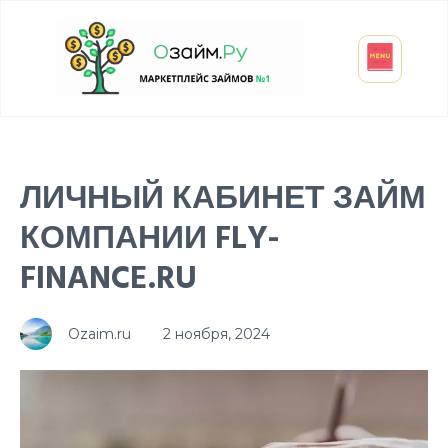
Взять микрозайм
Займ студенту
Инвестиции и вклады
Оформить ОСАГО
ЛИЧНЫЙ КАБИНЕТ ЗАЙМ
КОМПАНИИ FLY-
FINANCE.RU
Ozaim.ru
2 ноября, 2024