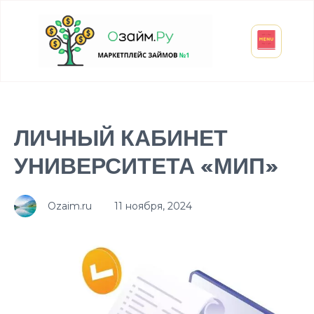
Взять микрозайм
Займ студенту
Инвестиции и вклады
Оформить ОСАГО
ЛИЧНЫЙ КАБИНЕТ
УНИВЕРСИТЕТА «МИП»
Ozaim.ru
11 ноября, 2024