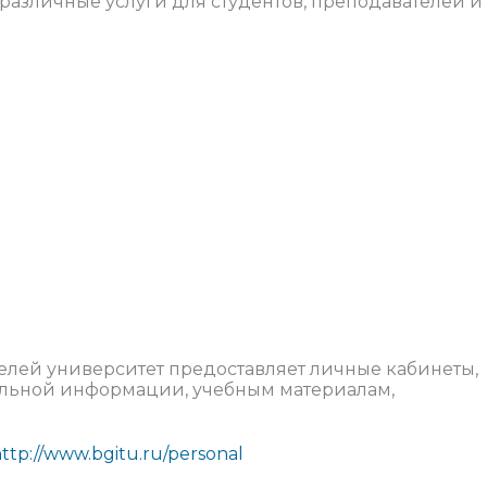
различные услуги для студентов, преподавателей и
телей университет предоставляет личные кабинеты,
альной информации, учебным материалам,
ttp://www.bgitu.ru/personal