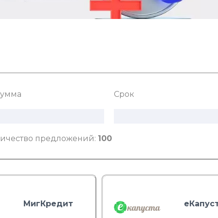
умма
Срок
ичество предложений:
100
МигКредит
еКапус