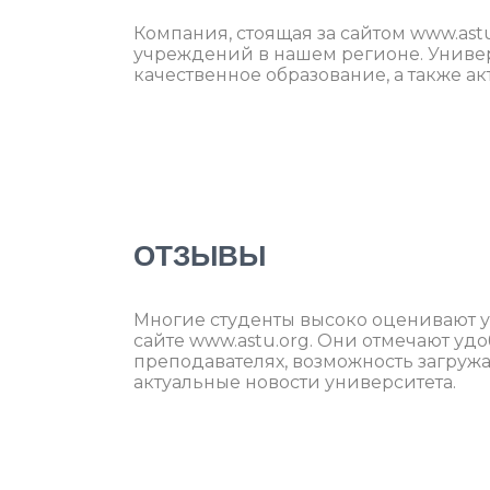
Компания, стоящая за сайтом www.ast
учреждений в нашем регионе. Униве
качественное образование, а также а
ОТЗЫВЫ
Многие студенты высоко оценивают у
сайте www.astu.org. Они отмечают уд
преподавателях, возможность загружат
актуальные новости университета.