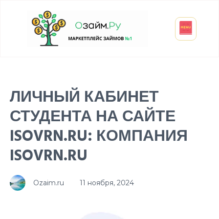
Взять микрозайм
Займ студенту
Инвестиции и вклады
Оформить ОСАГО
ЛИЧНЫЙ КАБИНЕТ
СТУДЕНТА НА САЙТЕ
ISOVRN.RU: КОМПАНИЯ
ISOVRN.RU
Ozaim.ru
11 ноября, 2024