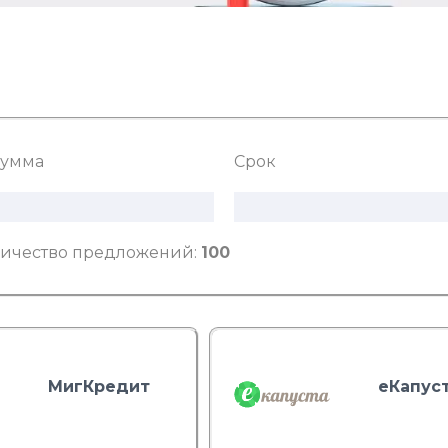
умма
Срок
ичество предложений:
100
МигКредит
еКапус