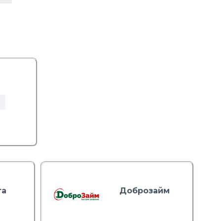
та
Доброзайм