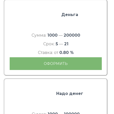
Деньга
Сумма:
1000
—
200000
Срок:
5
—
21
Ставка: от
0.80 %
ОФОРМИТЬ
Надо денег