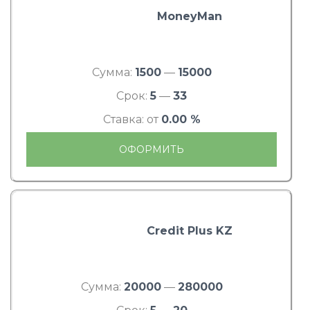
MoneyMan
Сумма:
1500
—
15000
Срок:
5
—
33
Ставка: от
0.00 %
ОФОРМИТЬ
Credit Plus KZ
Сумма:
20000
—
280000