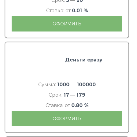
Срок:
5
—
20
Ставка: от
0.01 %
ОФОРМИТЬ
Деньги сразу
Сумма:
1000
—
100000
Срок:
17
—
179
Ставка: от
0.80 %
ОФОРМИТЬ