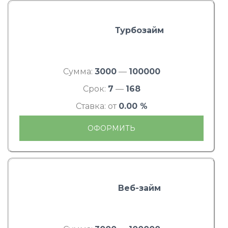
Турбозайм
Сумма:
3000
—
100000
Срок:
7
—
168
Ставка: от
0.00 %
ОФОРМИТЬ
Веб-займ