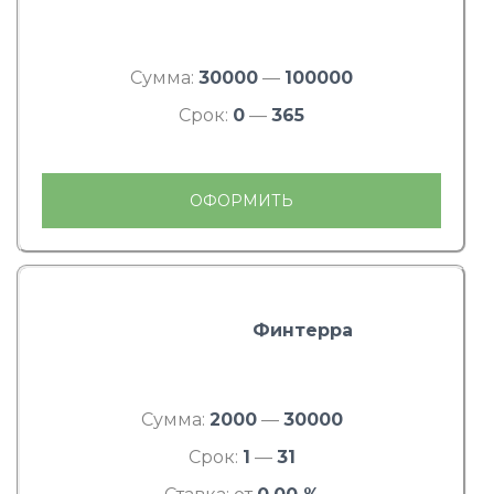
Сумма:
30000
—
100000
Срок:
0
—
365
ОФОРМИТЬ
Финтерра
Сумма:
2000
—
30000
Срок:
1
—
31