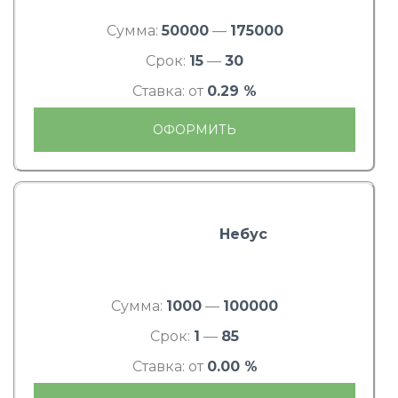
Сумма:
50000
—
175000
Срок:
15
—
30
Ставка: от
0.29 %
ОФОРМИТЬ
Небус
Сумма:
1000
—
100000
Срок:
1
—
85
Ставка: от
0.00 %