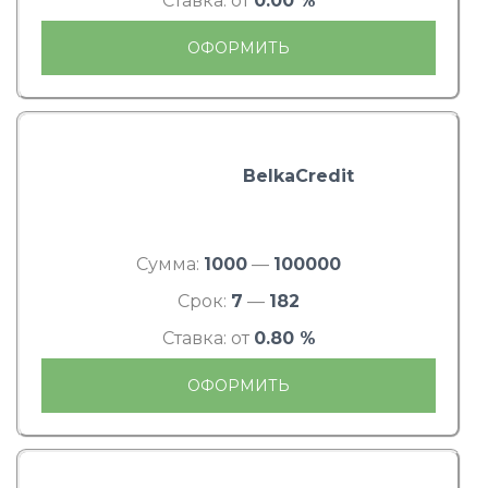
Ставка: от
0.00 %
ОФОРМИТЬ
BelkaCredit
Сумма:
1000
—
100000
Срок:
7
—
182
Ставка: от
0.80 %
ОФОРМИТЬ