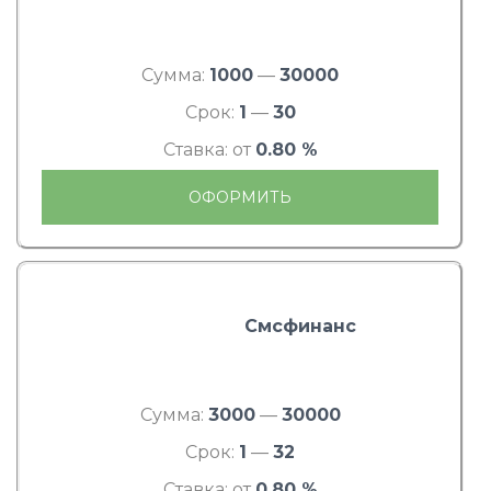
Сумма:
1000
—
30000
Срок:
1
—
30
Ставка: от
0.80 %
ОФОРМИТЬ
Смсфинанс
Сумма:
3000
—
30000
Срок:
1
—
32
Ставка: от
0.80 %