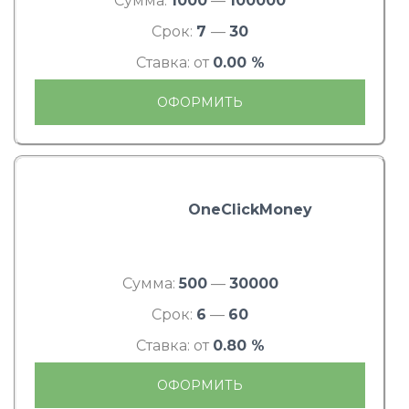
Сумма:
1000
—
100000
Срок:
7
—
30
Ставка: от
0.00 %
ОФОРМИТЬ
OneClickMoney
Сумма:
500
—
30000
Срок:
6
—
60
Ставка: от
0.80 %
ОФОРМИТЬ