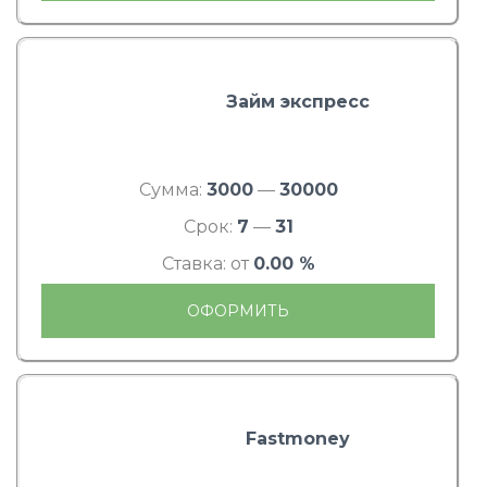
Займ экспресс
Сумма:
3000
—
30000
Срок:
7
—
31
Ставка: от
0.00 %
ОФОРМИТЬ
Fastmoney