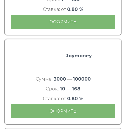
Ставка: от
0.80 %
ОФОРМИТЬ
Joymoney
Сумма:
3000
—
100000
Срок:
10
—
168
Ставка: от
0.80 %
ОФОРМИТЬ