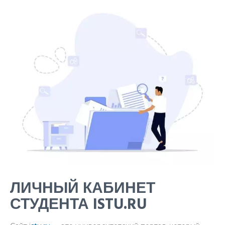
ЛИЧНЫЙ КАБИНЕТ
СТУДЕНТА ISTU.RU