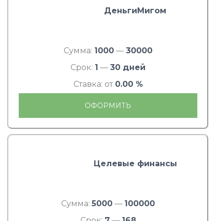
ДеньгиМигом
Сумма:
1000
—
30000
Срок:
1
—
30 дней
Ставка: от
0.00 %
ОФОРМИТЬ
Целевые финансы
Сумма:
5000
—
100000
Срок:
7
—
168