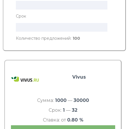
Срок
Количество предложений:
100
Vivus
Сумма:
1000
—
30000
Срок:
1
—
32
Ставка: от
0.80 %