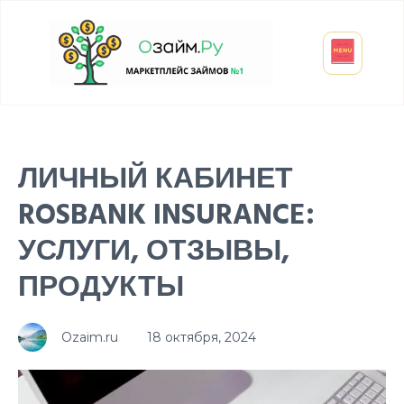
Взять микрозайм
Займ студенту
Инвестиции и вклады
Оформить ОСАГО
ЛИЧНЫЙ КАБИНЕТ
ROSBANK INSURANCE:
УСЛУГИ, ОТЗЫВЫ,
ПРОДУКТЫ
Ozaim.ru
18 октября, 2024