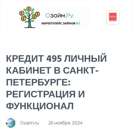
Взять микрозайм
Займ студенту
Инвестиции и вклады
Оформить ОСАГО
КРЕДИТ 495 ЛИЧНЫЙ
КАБИНЕТ В САНКТ-
ПЕТЕРБУРГЕ:
РЕГИСТРАЦИЯ И
ФУНКЦИОНАЛ
Ozaim.ru
26 ноября, 2024