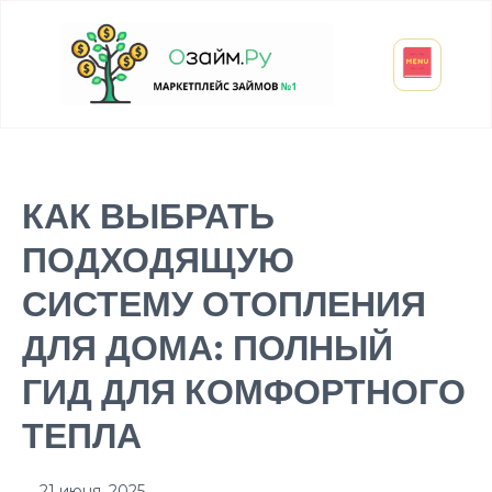
Взять микрозайм
Займ студенту
Инвестиции и вклады
Оформить ОСАГО
КАК ВЫБРАТЬ
ПОДХОДЯЩУЮ
СИСТЕМУ ОТОПЛЕНИЯ
ДЛЯ ДОМА: ПОЛНЫЙ
ГИД ДЛЯ КОМФОРТНОГО
ТЕПЛА
21 июня, 2025