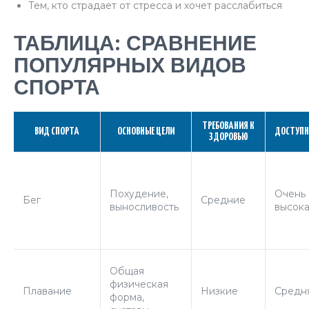
Тем, кто страдает от стресса и хочет расслабиться
ТАБЛИЦА: СРАВНЕНИЕ
ПОПУЛЯРНЫХ ВИДОВ
СПОРТА
ТРЕБОВАНИЯ К
ВИД СПОРТА
ОСНОВНЫЕ ЦЕЛИ
ДОСТУПН
ЗДОРОВЬЮ
Похудение,
Очень
Бег
Средние
выносливость
высок
Общая
физическая
Плавание
Низкие
Средн
форма,