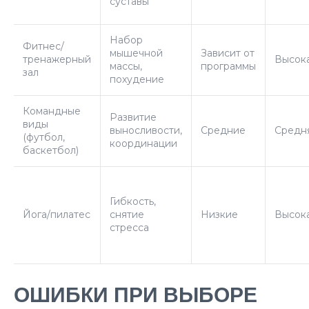
суставы
Набор
Фитнес/
мышечной
Зависит от
тренажерный
Высок
массы,
программы
зал
похудение
Командные
Развитие
виды
выносливости,
Средние
Средн
(футбол,
координации
баскетбол)
Гибкость,
Йога/пилатес
снятие
Низкие
Высок
стресса
ОШИБКИ ПРИ ВЫБОРЕ