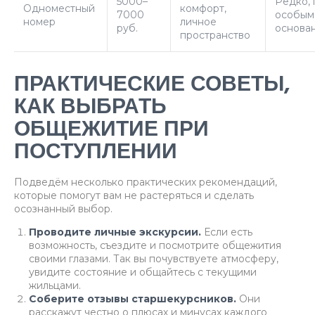
5000–
Редко, 
Одноместный
комфорт,
7000
особым
номер
личное
руб.
основа
пространство
ПРАКТИЧЕСКИЕ СОВЕТЫ,
КАК ВЫБРАТЬ
ОБЩЕЖИТИЕ ПРИ
ПОСТУПЛЕНИИ
Подведём несколько практических рекомендаций,
которые помогут вам не растеряться и сделать
осознанный выбор.
Проводите личные экскурсии.
Если есть
возможность, съездите и посмотрите общежития
своими глазами. Так вы почувствуете атмосферу,
увидите состояние и общайтесь с текущими
жильцами.
Соберите отзывы старшекурсников.
Они
расскажут честно о плюсах и минусах каждого