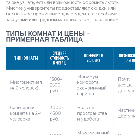
также узнать, есть ли возможность оформить льготы.
Многие университеты предоставляют скидки или
бесплатное проживание для студентов с особыми
заслугами или трудным материальным положением.
ТИПЫ КОМНАТ И ЦЕНЫ –
ПРИМЕРНАЯ ТАБЛИЦА
СРЕДНЯЯ
КОМФОРТ И
ВОЗМОЖН
ТИП КОМНАТЫ
СТОИМОСТЬ
УСЛОВИЯ
ЛЬГО
В МЕСЯЦ
Минимум
1500–
Почти
Многоместная
комфорта,
2500
всегда
(4-6 человек)
экономичный
руб.
доступ
вариант
Санитарная
3000–
Больше
Частич
комната на 2-4
4500
пространства
доступ
человека
руб.
и удобств
Максимальный