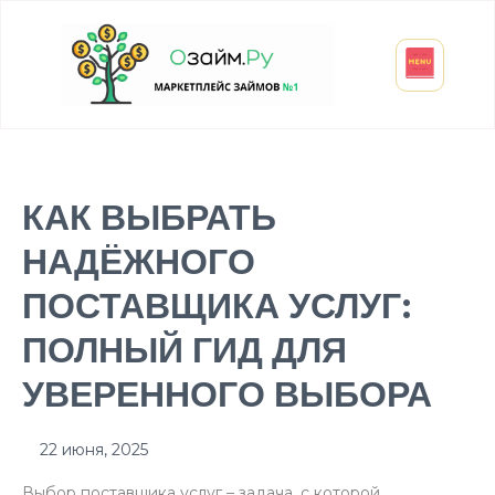
Взять микрозайм
Займ студенту
Инвестиции и вклады
Оформить ОСАГО
КАК ВЫБРАТЬ
НАДЁЖНОГО
ПОСТАВЩИКА УСЛУГ:
ПОЛНЫЙ ГИД ДЛЯ
УВЕРЕННОГО ВЫБОРА
22 июня, 2025
Выбор поставщика услуг – задача, с которой