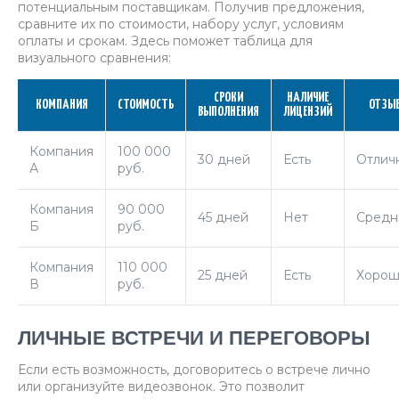
потенциальным поставщикам. Получив предложения,
сравните их по стоимости, набору услуг, условиям
оплаты и срокам. Здесь поможет таблица для
визуального сравнения:
СРОКИ
НАЛИЧИЕ
КОМПАНИЯ
СТОИМОСТЬ
ОТЗЫ
ВЫПОЛНЕНИЯ
ЛИЦЕНЗИЙ
Компания
100 000
30 дней
Есть
Отлич
А
руб.
Компания
90 000
45 дней
Нет
Средн
Б
руб.
Компания
110 000
25 дней
Есть
Хорош
В
руб.
ЛИЧНЫЕ ВСТРЕЧИ И ПЕРЕГОВОРЫ
Если есть возможность, договоритесь о встрече лично
или организуйте видеозвонок. Это позволит