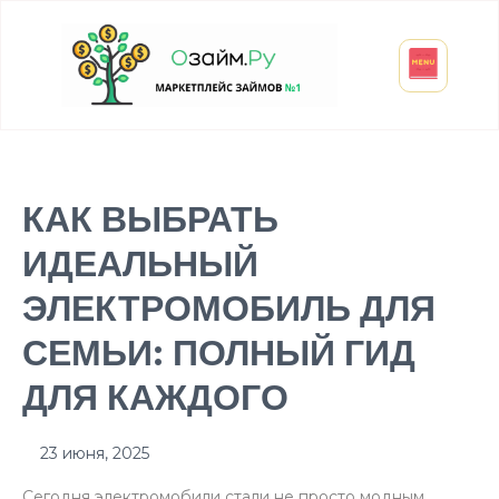
Взять микрозайм
Займ студенту
Инвестиции и вклады
Оформить ОСАГО
КАК ВЫБРАТЬ
ИДЕАЛЬНЫЙ
ЭЛЕКТРОМОБИЛЬ ДЛЯ
СЕМЬИ: ПОЛНЫЙ ГИД
ДЛЯ КАЖДОГО
23 июня, 2025
Сегодня электромобили стали не просто модным