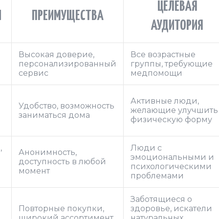
ЦЕЛЕВАЯ
И
ПРЕИМУЩЕСТВА
АУДИТОРИЯ
Высокая доверие,
Все возрастные
персонализированный
группы, требующие
сервис
медпомощи
Активные люди,
Удобство, возможность
желающие улучшить
заниматься дома
физическую форму
,
Люди с
Анонимность,
эмоциональными и
доступность в любой
психологическими
момент
проблемами
Заботящиеся о
Повторные покупки,
здоровье, искатели
широкий ассортимент
натуральных