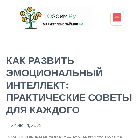
Взять микрозайм
Займ студенту
Инвестиции и вклады
Оформить ОСАГО
КАК РАЗВИТЬ
ЭМОЦИОНАЛЬНЫЙ
ИНТЕЛЛЕКТ:
ПРАКТИЧЕСКИЕ СОВЕТЫ
ДЛЯ КАЖДОГО
22 июня, 2025
Эмоциональный интеллект — это не просто модное