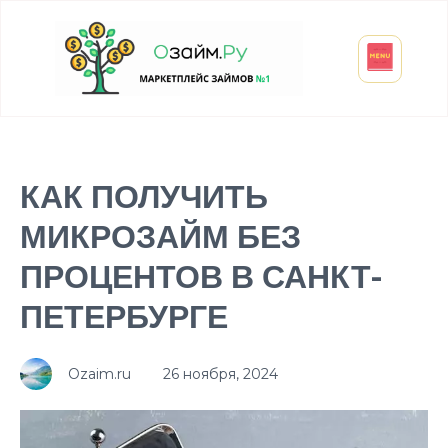
Взять микрозайм
Займ студенту
Инвестиции и вклады
Оформить ОСАГО
КАК ПОЛУЧИТЬ
МИКРОЗАЙМ БЕЗ
ПРОЦЕНТОВ В САНКТ-
ПЕТЕРБУРГЕ
Ozaim.ru
26 ноября, 2024