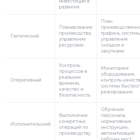
инвестиции в
развитие
План
Планирование
производственн
производства,
графика, систем
Тактический
управление
управления
ресурсами
складом и
закупками
Контроль
Мониторинг
процессов в
оборудования,
реальном
Оперативный
контроль качеств
времени,
системы быстрог
качество и
реагирования
безопасность
Обучение
Выполнение
персонала,
конкретных
нормативные
Исполнительский
операций по
инструкции,
производству
автоматизация
рабочих мест