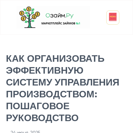
Взять микрозайм
Займ студенту
Инвестиции и вклады
Оформить ОСАГО
КАК ОРГАНИЗОВАТЬ
ЭФФЕКТИВНУЮ
СИСТЕМУ УПРАВЛЕНИЯ
ПРОИЗВОДСТВОМ:
ПОШАГОВОЕ
РУКОВОДСТВО
24 июня, 2025