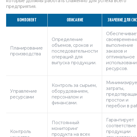
которые должны работать слаженно для успеха всего
предприятия.
КОМПОНЕНТ
ОПИСАНИЕ
ЗНАЧЕНИЕ ДЛЯ СИ
Обеспечивае
Определение
своевременн
объемов, сроков и
выполнение
Планирование
последовательности
заказов и
производства
операций для
оптимальное
выпуска продукции.
использовани
ресурсов.
Минимизируе
Контроль за сырьем,
затраты,
Управление
оборудованием,
предотвраща
ресурсами
персоналом и
простои и
финансами.
перебои в ра
Гарантирует
Постоянный
соответствие
мониторинг
Контроль
продукции
продукта на всех