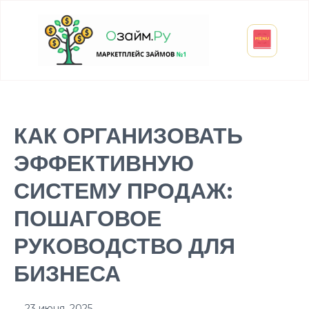
Взять микрозайм
Займ студенту
Инвестиции и вклады
Оформить ОСАГО
КАК ОРГАНИЗОВАТЬ
ЭФФЕКТИВНУЮ
СИСТЕМУ ПРОДАЖ:
ПОШАГОВОЕ
РУКОВОДСТВО ДЛЯ
БИЗНЕСА
23 июня, 2025