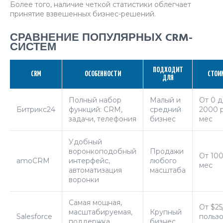
Более того, наличие четкой статистики облегчает
принятие взвешенных бизнес-решений.
СРАВНЕНИЕ ПОПУЛЯРНЫХ CRM-
СИСТЕМ
ПОДХОДИТ
CRM
ОСОБЕННОСТИ
СТОИ
ДЛЯ
Полный набор
Малый и
От 0 д
Битрикс24
функций: CRM,
средний
2000 
задачи, телефония
бизнес
мес
Удобный
воронкоподобный
Продажи
От 100
amoCRM
интерфейс,
любого
мес
автоматизация
масштаба
воронки
Самая мощная,
От $25
масштабируемая,
Крупный
Salesforce
пользо
поддержка
бизнес