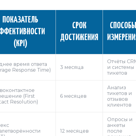
ПОКАЗАТЕЛЬ
СРОК
СПОСОБ
ФФЕКТИВНОСТИ
ДОСТИЖЕНИЯ
ИЗМЕРЕНИ
(KPI)
Отчёты CR
днее время ответа
3 месяца
и системы
erage Response Time)
тикетов
Анализ
воконтактное
тикетов и
решение (First
6 месяцев
отзывов
act Resolution)
клиентов
Опросы и
екс
анкеты
влетворённости
12 месяцев
после