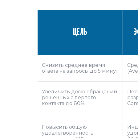
ЦЕЛЬ
Э
Снизить среднее время
Сре
ответа на запросы до 5 минут
(Av
Увеличить долю обращений,
Пер
решённых с первого
раз
контакта до 80%
Cont
Повысить общую
Инд
удовлетворённость
удо