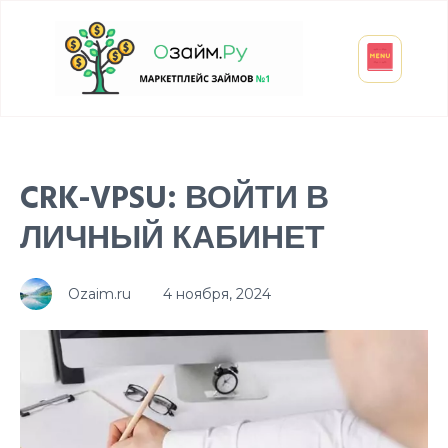
Взять микрозайм
Займ студенту
Инвестиции и вклады
Оформить ОСАГО
CRK-VPSU: ВОЙТИ В
ЛИЧНЫЙ КАБИНЕТ
Ozaim.ru
4 ноября, 2024