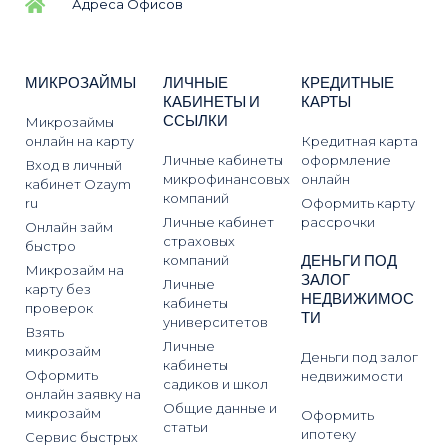
Адреса Офисов
МИКРОЗАЙМЫ
ЛИЧНЫЕ
КРЕДИТНЫЕ
КАБИНЕТЫ И
КАРТЫ
ССЫЛКИ
Микрозаймы
онлайн на карту
Кредитная карта
Личные кабинеты
оформление
Вход в личный
микрофинансовых
онлайн
кабинет Ozaym
компаний
ru
Оформить карту
Личные кабинет
рассрочки
Онлайн займ
страховых
быстро
ДЕНЬГИ ПОД
компаний
Микрозайм на
ЗАЛОГ
Личные
карту без
НЕДВИЖИМОС
кабинеты
проверок
ТИ
университетов
Взять
Личные
микрозайм
Деньги под залог
кабинеты
Оформить
недвижимости
садиков и школ
онлайн заявку на
Общие данные и
микрозайм
Оформить
статьи
ипотеку
Сервис быстрых