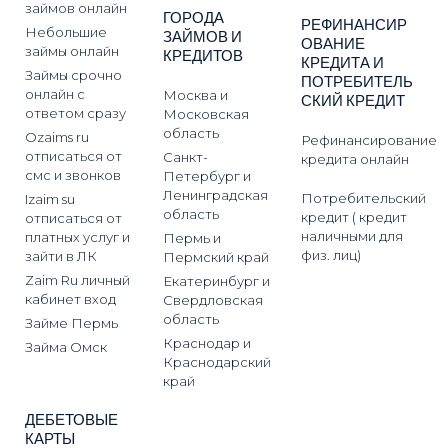
займов онлайн
ГОРОДА
РЕФИНАНСИР
Небольшие
ЗАЙМОВ И
ОВАНИЕ
займы онлайн
КРЕДИТОВ
КРЕДИТА И
Займы срочно
ПОТРЕБИТЕЛЬ
онлайн с
Москва и
СКИЙ КРЕДИТ
ответом сразу
Московская
область
Ozaims ru
Рефинансирование
отписаться от
Санкт-
кредита онлайн
смс и звонков
Петербург и
Ленинградская
Потребительский
Izaim su
область
кредит ( кредит
отписаться от
наличными для
платных услуг и
Пермь и
физ. лиц)
зайти в ЛК
Пермский край
Zaim Ru личный
Екатеринбург и
кабинет вход
Свердловская
область
Займе Пермь
Краснодар и
Займа Омск
Краснодарский
край
ДЕБЕТОВЫЕ
КАРТЫ