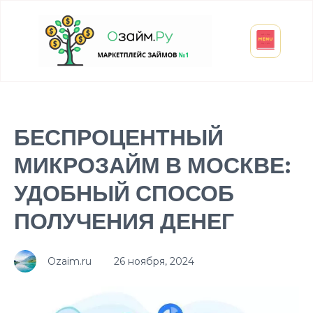
Взять микрозайм
Займ студенту
Инвестиции и вклады
Оформить ОСАГО
БЕСПРОЦЕНТНЫЙ
МИКРОЗАЙМ В МОСКВЕ:
УДОБНЫЙ СПОСОБ
ПОЛУЧЕНИЯ ДЕНЕГ
Ozaim.ru
26 ноября, 2024