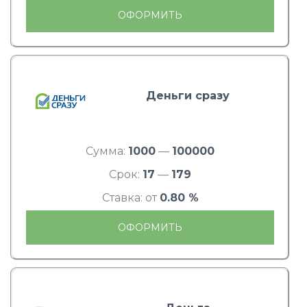
ОФОРМИТЬ
Деньги сразу
Сумма:
1000
—
100000
Срок:
17
—
179
Ставка: от
0.80 %
ОФОРМИТЬ