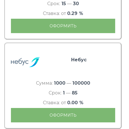
Срок:
15
—
30
Ставка: от
0.29 %
ОФОРМИТЬ
Небус
Сумма:
1000
—
100000
Срок:
1
—
85
Ставка: от
0.00 %
ОФОРМИТЬ