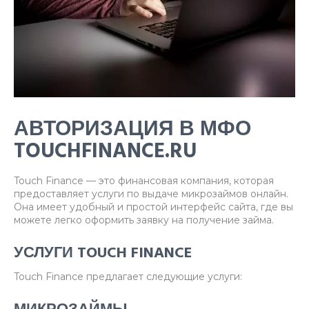
АВТОРИЗАЦИЯ В МФО
TOUCHFINANCE.RU
Touch Finance — это финансовая компания, которая
предоставляет услуги по выдаче микрозаймов онлайн.
Она имеет удобный и простой интерфейс сайта, где вы
можете легко оформить заявку на получение займа.
УСЛУГИ TOUCH FINANCE
Touch Finance предлагает следующие услуги: