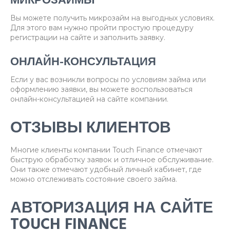
МИКРОЗАЙМЫ
Вы можете получить микрозайм на выгодных условиях.
Для этого вам нужно пройти простую процедуру
регистрации на сайте и заполнить заявку.
ОНЛАЙН-КОНСУЛЬТАЦИЯ
Если у вас возникли вопросы по условиям займа или
оформлению заявки, вы можете воспользоваться
онлайн-консультацией на сайте компании.
ОТЗЫВЫ КЛИЕНТОВ
Многие клиенты компании Touch Finance отмечают
быструю обработку заявок и отличное обслуживание.
Они также отмечают удобный личный кабинет, где
можно отслеживать состояние своего займа.
АВТОРИЗАЦИЯ НА САЙТЕ
TOUCH FINANCE