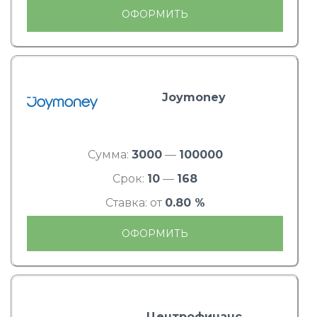
ОФОРМИТЬ
Joymoney
Сумма:
3000
—
100000
Срок:
10
—
168
Ставка: от
0.80 %
ОФОРМИТЬ
Центрофинанс