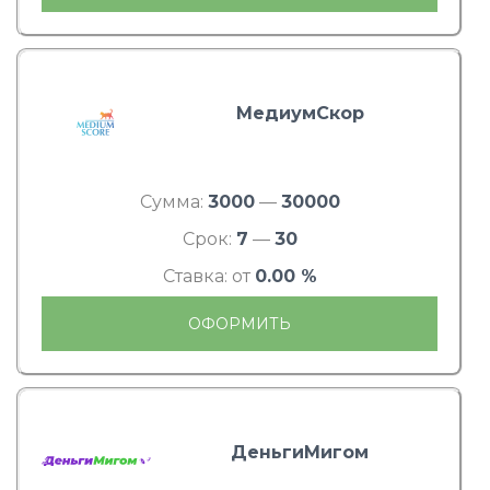
МедиумСкор
Сумма:
3000
—
30000
Срок:
7
—
30
Ставка: от
0.00 %
ОФОРМИТЬ
ДеньгиМигом