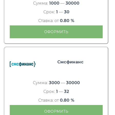
Сумма:
1000
—
30000
Срок:
1
—
30
Ставка: от
0.80 %
ОФОРМИТЬ
Смсфинанс
Сумма:
3000
—
30000
Срок:
1
—
32
Ставка: от
0.80 %
ОФОРМИТЬ