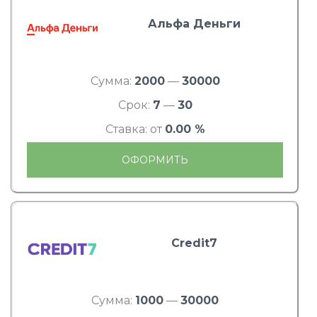
Альфа Деньги
Сумма:
2000
—
30000
Срок:
7
—
30
Ставка: от
0.00 %
ОФОРМИТЬ
Credit7
Сумма:
1000
—
30000