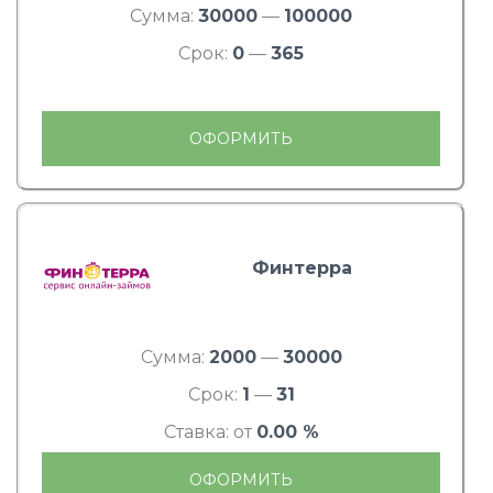
Сумма:
30000
—
100000
Срок:
0
—
365
ОФОРМИТЬ
Финтерра
Сумма:
2000
—
30000
Срок:
1
—
31
Ставка: от
0.00 %
ОФОРМИТЬ