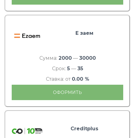
Е заем
Сумма:
2000
—
30000
Срок:
5
—
35
Ставка: от
0.00 %
ОФОРМИТЬ
Creditplus