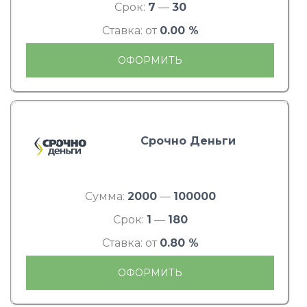
Срок:
7
—
30
Ставка: от
0.00 %
ОФОРМИТЬ
Срочно Деньги
Сумма:
2000
—
100000
Срок:
1
—
180
Ставка: от
0.80 %
ОФОРМИТЬ