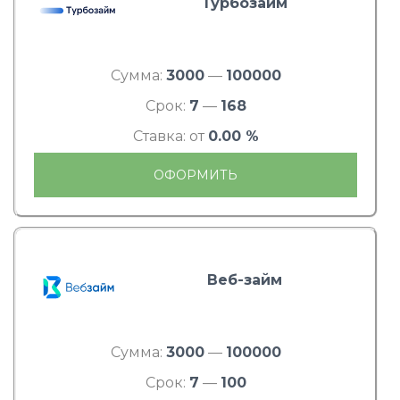
Турбозайм
Сумма:
3000
—
100000
Срок:
7
—
168
Ставка: от
0.00 %
ОФОРМИТЬ
Веб-займ
Сумма:
3000
—
100000
Срок:
7
—
100