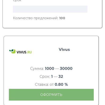
Срок
Количество предложений:
100
Vivus
Сумма:
1000
—
30000
Срок:
1
—
32
Ставка: от
0.80 %
ОФОРМИТЬ