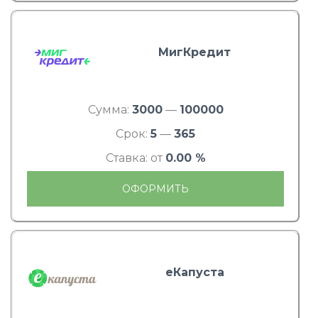
МигКредит
Сумма:
3000
—
100000
Срок:
5
—
365
Ставка: от
0.00 %
ОФОРМИТЬ
еКапуста