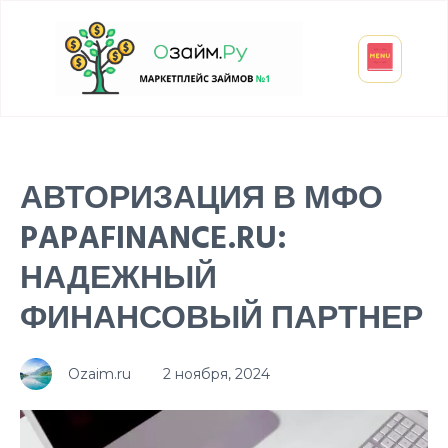
Взять микрозайм
Займ студенту
Инвестиции и вклады
Оформить ОСАГО
АВТОРИЗАЦИЯ В МФО
PAPAFINANCE.RU:
НАДЕЖНЫЙ
ФИНАНСОВЫЙ ПАРТНЕР
Ozaim.ru
2 ноября, 2024