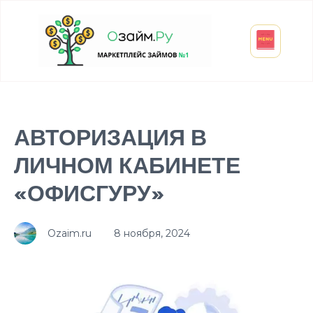
Взять микрозайм
Займ студенту
Инвестиции и вклады
Оформить ОСАГО
АВТОРИЗАЦИЯ В
ЛИЧНОМ КАБИНЕТЕ
«ОФИСГУРУ»
Ozaim.ru
8 ноября, 2024