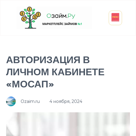
Взять микрозайм
Займ студенту
Инвестиции и вклады
Оформить ОСАГО
АВТОРИЗАЦИЯ В
ЛИЧНОМ КАБИНЕТЕ
«МОСАП»
Ozaim.ru
4 ноября, 2024