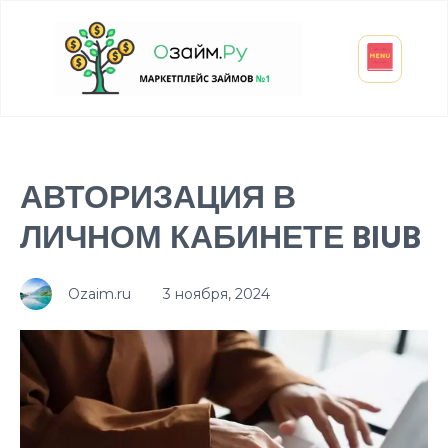
Взять микрозайм
Займ студенту
Инвестиции и вклады
Оформить ОСАГО
АВТОРИЗАЦИЯ В
ЛИЧНОМ КАБИНЕТЕ BIUB
Ozaim.ru
3 ноября, 2024