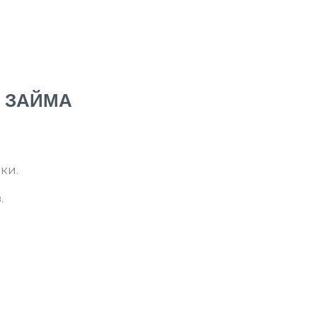
 ЗАЙМА
ки.
.