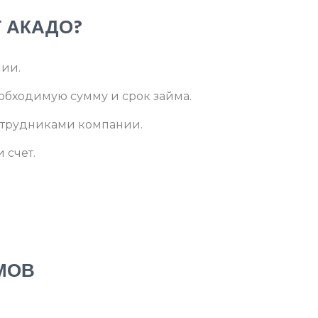
Т АКАДО?
нии.
еобходимую сумму и срок займа.
отрудниками компании.
 счет.
МОВ